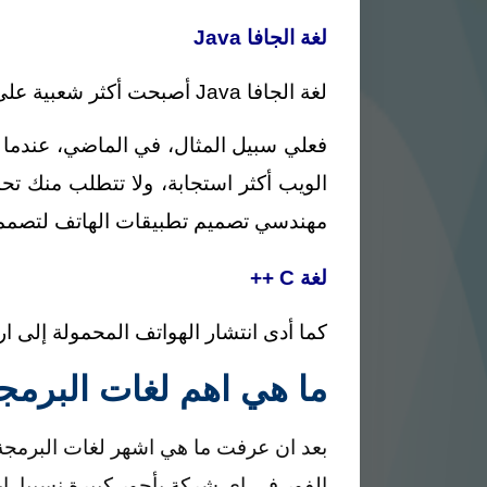
لغة الجافا Java
لغة الجافا Java أصبحت أكثر شعبية على مدار الأعوام الخمسة الماضية، استجابة للطبيعة المتغيرة لاستخدام تطبيقات الويب.
فعلي سبيل المثال، في الماضي، عندما ك
الويب أكثر استجابة، ولا تتطلب منك ت
مهندسي تصميم تطبيقات الهاتف لتصممي
لغة C ++
كما أدى انتشار الهواتف المحمولة إلى ارتفاع C ++، والذي يستخدم غالبًا لت
ما هي اهم لغات البرمج
بعد ان عرفت ما هي اشهر لغات البرمجة،
الفور في اي شركة بأجور كبيرة نسبيا. 