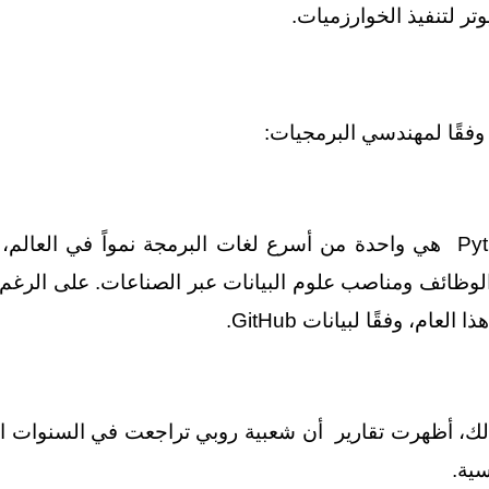
ر لتنفيذ الخوارزميات.
وفقًا لمهندسي البرمجيات:
ليس من المستغرب هنا ان بيثون Python هي واحدة من أسرع لغات البرمجة ن
ظائف ومناصب علوم البيانات عبر الصناعات. على الرغم من 
لعام، وفقًا لبيانات GitHub.
 الاشهر. ومع ذلك، أظهرت تقارير أن شعبية روبي تراجعت في الس
سية.