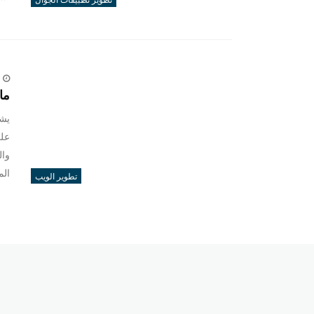
ما
يشب
على
وال
الم
تطوير الويب