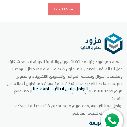
Load More
نسعى في مزود لإثراء مجالات التسويق والتقنية العربية، لنساعد شركاؤنا
حول العالم في الحصول على حلول ذكية متكاملة في مجال البرمجيات
وتطبيقات الجوال وتصميم المواقع والتسويق الالكتروني والتصوير
وغيرها، وساعدنا العديد من الشركات والمؤسسات في تطوير أعمالها عن
للتواصل واتس اب الأن ... اضغط هنا
طريق خدماتنا التي تضع نجاحكم دافعا لها لتتطور باستمرار في عالم
التقنية.
تواصل معنا الآن وسيقوم فريق مزود بتقديم خلاصة خبراته لتزويدكم
بحلول متكاملة لتطوير أعمالكم.
روابط سريعة