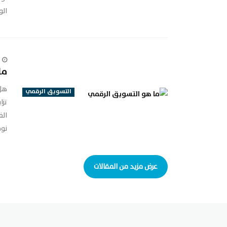
الو
ما
هل 
التسويق الرقمي
تزا
الف
نوض
عرض مزيد من المقالات