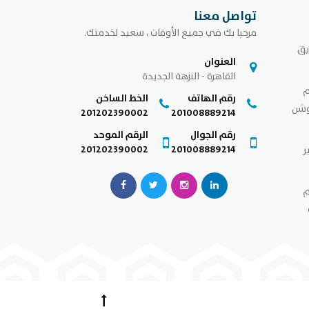
تواصل معنا
مرحبا بك في جميع الأوقات ، سعيد لخدمتك.
يق
العنوان
القاهرة - النزهة الجديدة
م
رقم الهاتف
الخط الساخن
وشن
201202390002
201008889214
رقم الجوال
الرقم الموحد
201202390002
201008889214
ر
م