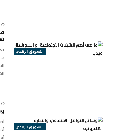
ما
في 0
تعد
التسويق الرقمي
الم
الش
وس
أصب
التسويق الرقمي
أكب
أو 