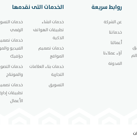
روابط سريعة
الخدمات التى نقدمها
عن الشركة
خدمات انشاء
خدمات التسو
تطبيقات الهواتف
الرقمي
خدماتنا
الذكية
خدمات تصمي
أعمالنا
يق
خدمات تصميم
الفيديو والم
آراء عملاءنا
الم
المواقع
جرافيك
المدونة
خدمات بناء العلامات
خدمات التصوي
التجارية
والمونتاج
التسويق
خدمات تصمي
تطبيقات إدارة
الأعمال
ت