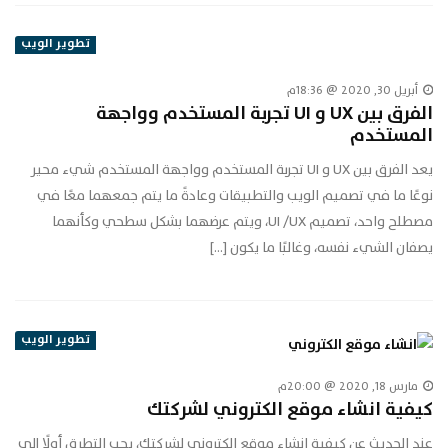
تطوير الويب
أبريل 30, 2020 @ 18:36م
الفرق بين UX و UI تجربة المستخدم وواجهة
المستخدم
يعد الفرق بين UX و UI تجربة المستخدم وواجهة المستخدم شيء محير
نوعًا ما في تصميم الويب والتطبيقات وعادةً ما يتم جمعهما معًا في
مصطلح واحد، تصميم UI /UX، ويتم عرضهما بشكل سطحي وكأنهما
يصفان الشيء نفسه، وغالبًا ما يكون […]
تطوير الويب
مارس 18, 2020 @ 20:00م
كيفية انشاء موقع الكتروني لشركتك
عند الحديث عن كيفية انشاء موقع الكتروني لشركتك، يجب التطرق أولًا إلى