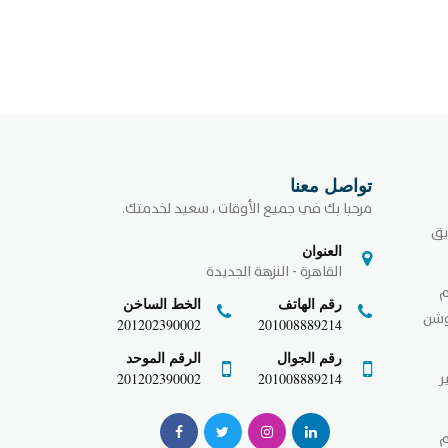
تواصل معنا
مرحبا بك في جميع الأوقات ، سعيد لخدمتك.
يق
العنوان
القاهرة - النزهة الجديدة
م
رقم الهاتف
الخط الساخن
وشن
201202390002
201008889214
رقم الجوال
الرقم الموحد
ر
201202390002
201008889214
م