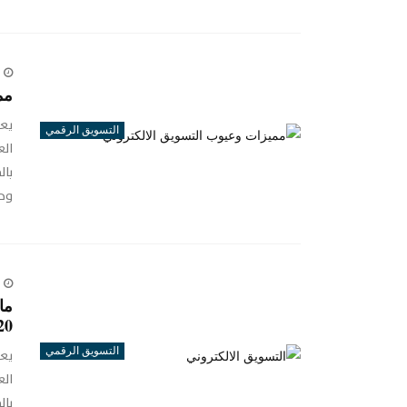
مم
يعت
التسويق الرقمي
الع
بال
وحج
ما
20
التسويق الرقمي
يعت
الع
بال