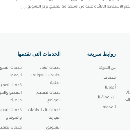
م الاستفادة العائدة عليه من استخدامه للمنتج. يركز التسويق […]
روابط سريعة
الخدمات التى نقدمها
عن الشركة
خدمات انشاء
خدمات التسو
تطبيقات الهواتف
الرقمي
خدماتنا
الذكية
خدمات تصمي
أعمالنا
يق
خدمات تصميم
الفيديو والم
آراء عملاءنا
الم
المواقع
جرافيك
المدونة
خدمات بناء العلامات
خدمات التصوي
التجارية
والمونتاج
التسويق
خدمات تصمي